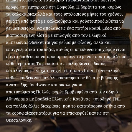
όροφο του εμπορικού στη Σοφούλη. Η βεράντα του, κυρίως
τα καλοκαίρια,αλλά και τους υπόλοιπους μήνες του χρόνου,
γεμάτη από φυτά με καλαισθησία και γούστο,προδιαθέτει να
γευματίσεις και να απολαύσεις ένα ποτήρι κρασί, μέσα από
μιαπροσεγμένη λίστα με επιλογές από τον Ελληνικό
αμπελώνα.Ενδείκνυται για γεύμα με φίλους, αλλά και
επαγγελματικά τραπέζια, καθώς οι υπεύθυνοιτου χώρου είναι
πάντα διαθέσιμοι να προσαρμόσουν το μενού που ταιριάζει σε
κάθεπερίσταση.Το μενού του περιλαμβάνει ειδικούς
καταλόγους με vegan, vegetarian και gluten freeεπιλογές
καθώς επιδεικνύει μεγάλη ευαισθησία σε θέματα βιώσιμης
ανάπτυξής, foodwaste και οικολογικού
αποτυπώματος.Πολλές φορές βραβευμένο από τον οδηγό
Αθηνόραμα με Βραβεία Ελληνικής Κουζίνας, τονοδηγό FNL
και πολλές άλλες διακρίσεις, που το κατατάσσουν σε ένα από
τα κορυφαίαεστιατόρια για να επισκεφθεί κανείς στη
Θεσσαλονίκη.